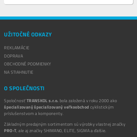
UŽITOČNÉ ODKAZY
REKLAMÁCIE
DOPRAVA
OBCHODNÉ PODMIENKY
NA STIAHNUTIE
O SPOLEČNOSTI
Spoločnosť
TRANSKOL s.r.o.
bola založená v roku 2000 ako
špecializovaný špecializovaný veľkoobchod
cyklistickým
príslušenstvom a komponenty.
Základným predajným sortimentom sú výrobky vlastnej značky
PRO-T
, ale aj značky SHIMAN0, ELITE, SIGMA a ďalšie.