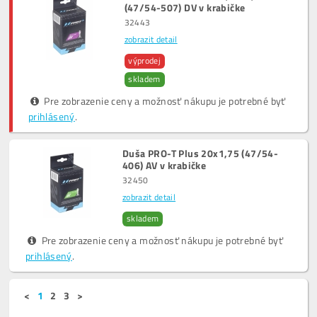
(47/54-507) DV v krabičke
32443
zobrazit detail
výprodej
skladem
Pre zobrazenie ceny a možnosť nákupu je potrebné byť
prihlásený
.
Duša PRO-T Plus 20x1,75 (47/54-
406) AV v krabičke
32450
zobrazit detail
skladem
Pre zobrazenie ceny a možnosť nákupu je potrebné byť
prihlásený
.
<
1
2
3
>