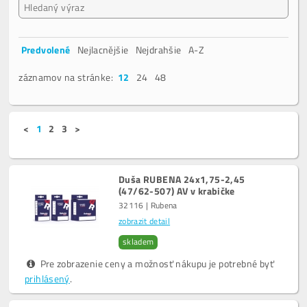
Predvolené
Nejlacnějšie
Nejdrahšie
A-Z
záznamov na stránke:
12
24
48
<
1
2
3
>
Duša RUBENA 24x1,75-2,45
(47/62-507) AV v krabičke
32116 | Rubena
zobrazit detail
skladem
Pre zobrazenie ceny a možnosť nákupu je potrebné byť
prihlásený
.