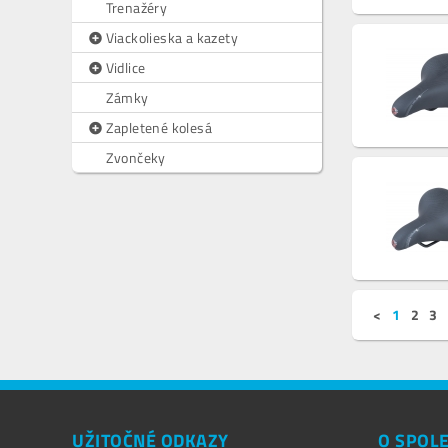
Trenažéry
Viackolieska a kazety
Vidlice
Zámky
Zapletené kolesá
Zvončeky
<
1
2
3
UŽITOČNÉ ODKAZY
O SPOL