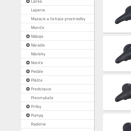
Lanká
Lepenie
Mazacie a čistiace prostriedky
Meniče
Náboje
Náradie
Návleky
Nosiče
Pedále
Plášte
Predstavce
Presmykače
Prilby
Pumpy
Radenie