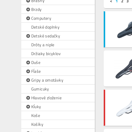
Brašny
<
1
2
3
Brzdy
Computery
Detské doplnky
Detské sedačky
Drôty a niple
Držiaky bicyklov
Duše
Fĺaše
Gripy a omotávky
Gumicuky
Hlavové zloženie
Kĺuky
Koše
Košíky