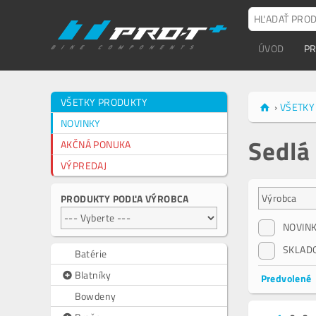
ÚVOD
P
VŠETKY PRODUKTY
›
VŠETKY
NOVINKY
Sedlá
AKČNÁ PONUKA
VÝPREDAJ
PRODUKTY PODĽA VÝROBCA
NOVIN
SKLAD
Batérie
Blatníky
Predvolené
Bowdeny