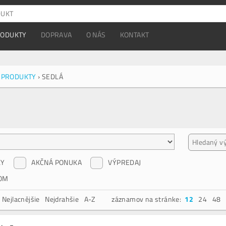
RODUKTY
DOPRAVA
O NÁS
KONTAKT
 PRODUKTY
›
SEDLÁ
KY
AKČNÁ PONUKA
VÝPREDAJ
OM
Nejlacnějšie
Nejdrahšie
A-Z
záznamov na stránke:
12
24
48