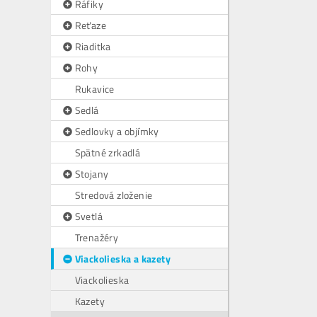
Ráfiky
Reťaze
Riaditka
Rohy
Rukavice
Sedlá
Sedlovky a objímky
Spätné zrkadlá
Stojany
Stredová zloženie
Svetlá
Trenažéry
Viackolieska a kazety
Viackolieska
Kazety