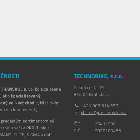
EČNOSTI
TECHNOBIKE, s.r.o.
Pekná cesta 15
ť
TRANSKOL s.r.o.
bola založená
834 04
Bratislava
0 ako
špecializovaný
vaný veľkoobchod
cyklistickým
+421 903 614 557
tvom a komponenty.
obchod@technobike.sk
 predajným sortimentom sú
IČO
36411990
astnej značky
PRO-T
, ale aj
DIČ
2020100456
MAN0, ELITE, SIGMA a ďalšie.