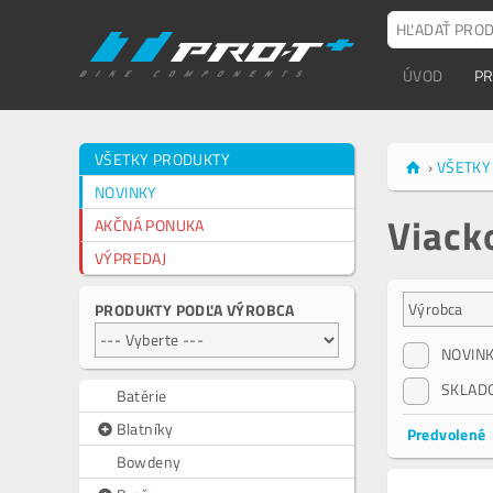
ÚVOD
P
VŠETKY PRODUKTY
›
VŠETKY
NOVINKY
Viack
AKČNÁ PONUKA
VÝPREDAJ
PRODUKTY PODĽA VÝROBCA
NOVIN
SKLAD
Batérie
Blatníky
Predvolené
Bowdeny