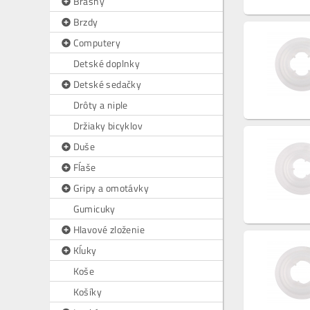
Brašny
Brzdy
Computery
Detské doplnky
Detské sedačky
Drôty a niple
Držiaky bicyklov
Duše
Fĺaše
Gripy a omotávky
Gumicuky
Hlavové zloženie
Kĺuky
Koše
Košíky