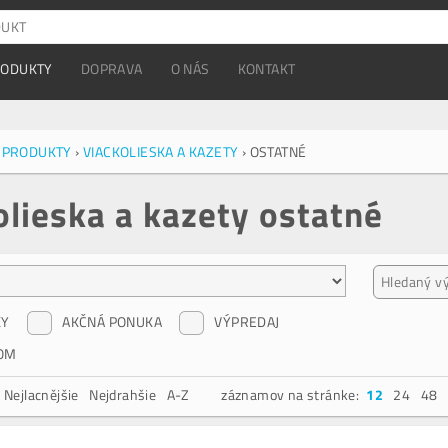
RODUKTY
DOPRAVA
O NÁS
KONTAKT
 PRODUKTY
›
VIACKOLIESKA A KAZETY
›
OSTATNÉ
olieska a kazety ostatné
KY
AKČNÁ PONUKA
VÝPREDAJ
OM
Nejlacnějšie
Nejdrahšie
A-Z
záznamov na stránke:
12
24
48