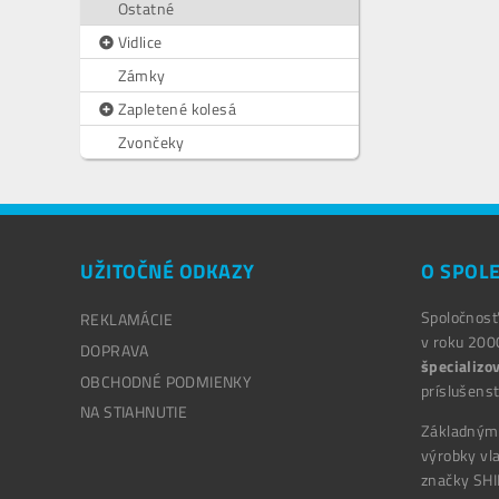
Ostatné
Vidlice
Zámky
Zapletené kolesá
Zvončeky
UŽITOČNÉ ODKAZY
O SPOL
Spoločnos
REKLAMÁCIE
v roku 200
DOPRAVA
špecializo
OBCHODNÉ PODMIENKY
príslušens
NA STIAHNUTIE
Základným
výrobky vl
značky SHI