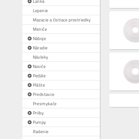
Lanká
Lepenie
Mazacie a čistiace prostriedky
Meniče
Náboje
Náradie
Návleky
Nosiče
Pedále
Plášte
Predstavce
Presmykače
Prilby
Pumpy
Radenie