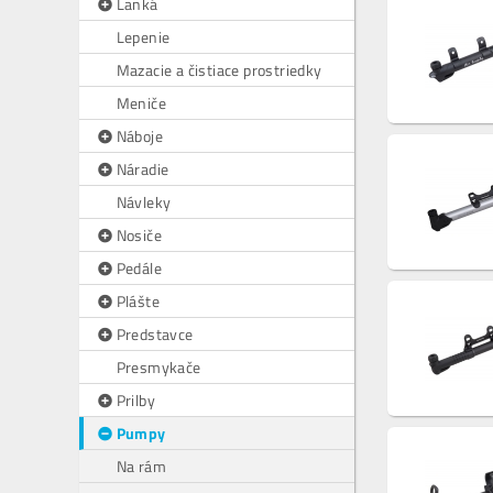
Lanká
Lepenie
Mazacie a čistiace prostriedky
Meniče
Náboje
Náradie
Návleky
Nosiče
Pedále
Plášte
Predstavce
Presmykače
Prilby
Pumpy
Na rám