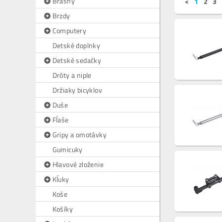
Brašny
<
1
2
3
Brzdy
Computery
Detské doplnky
Detské sedačky
Drôty a niple
Držiaky bicyklov
Duše
Fĺaše
Gripy a omotávky
Gumicuky
Hlavové zloženie
Kĺuky
Koše
Košíky