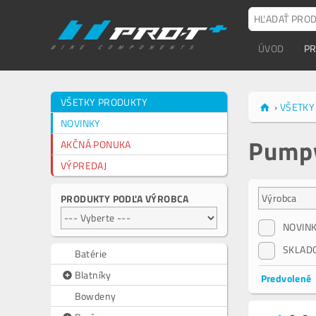
ÚVOD
P
VŠETKY PRODUKTY
›
VŠETKY
NOVINKY
Pump
AKČNÁ PONUKA
VÝPREDAJ
PRODUKTY PODĽA VÝROBCA
NOVIN
SKLAD
Batérie
Blatníky
Predvolené
Bowdeny