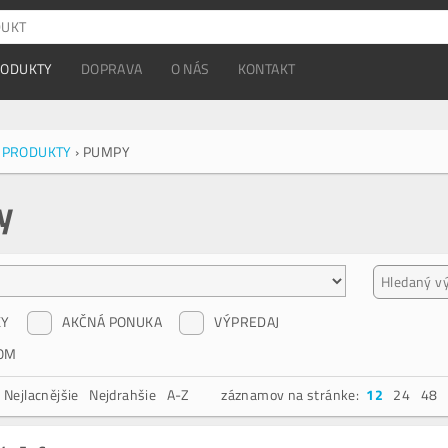
RODUKTY
DOPRAVA
O NÁS
KONTAKT
 PRODUKTY
›
PUMPY
y
KY
AKČNÁ PONUKA
VÝPREDAJ
OM
Nejlacnějšie
Nejdrahšie
A-Z
záznamov na stránke:
12
24
48