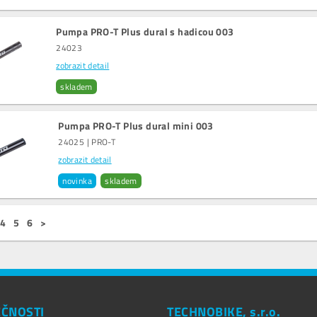
Pumpa PRO-T Plus dural s hadicou 003
24023
zobrazit detail
skladem
Pumpa PRO-T Plus dural mini 003
24025 | PRO-T
zobrazit detail
novinka
skladem
4
5
6
>
EČNOSTI
TECHNOBIKE, s.r.o.