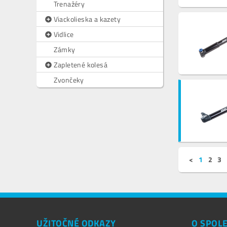
Trenažéry
Viackolieska a kazety
Vidlice
Zámky
Zapletené kolesá
Zvončeky
<
1
2
3
UŽITOČNÉ ODKAZY
O SPOL