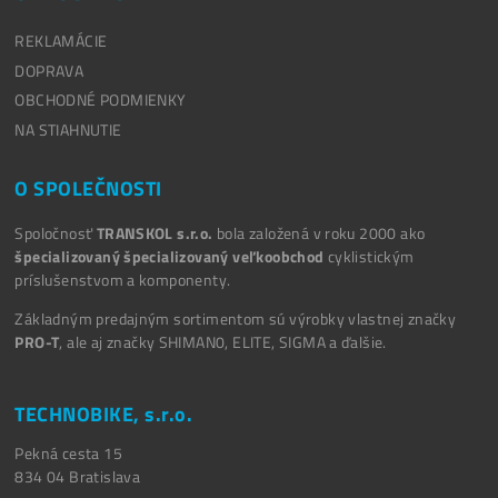
REKLAMÁCIE
DOPRAVA
OBCHODNÉ PODMIENKY
NA STIAHNUTIE
O SPOLEČNOSTI
Spoločnosť
TRANSKOL s.r.o.
bola založená v roku 2000 ako
špecializovaný špecializovaný veľkoobchod
cyklistickým
príslušenstvom a komponenty.
Základným predajným sortimentom sú výrobky vlastnej značky
PRO-T
, ale aj značky SHIMAN0, ELITE, SIGMA a ďalšie.
TECHNOBIKE, s.r.o.
Pekná cesta 15
834 04
Bratislava