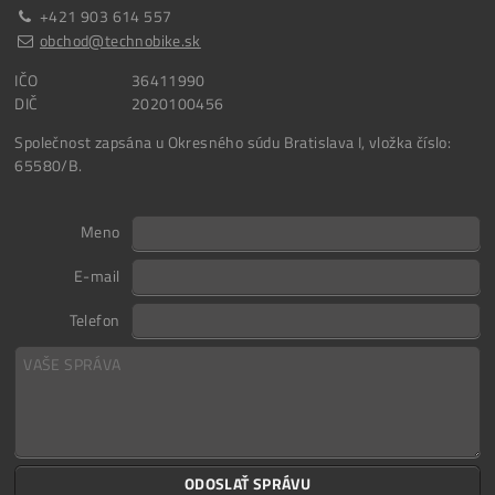
+421 903 614 557
obchod@technobike.sk
IČO
36411990
DIČ
2020100456
Společnost zapsána u Okresného súdu Bratislava I, vložka číslo:
65580/B.
Meno
E-mail
Telefon
ODOSLAŤ SPRÁVU