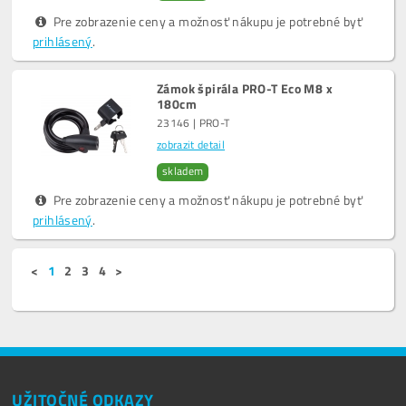
Pre zobrazenie ceny a možnosť nákupu je potrebné byť
prihlásený
.
Zámok špirála PRO-T Eco M8 x
180cm
23146 | PRO-T
zobrazit detail
skladem
Pre zobrazenie ceny a možnosť nákupu je potrebné byť
prihlásený
.
<
1
2
3
4
>
UŽITOČNÉ ODKAZY