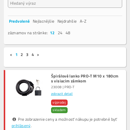
Predvolené
Nejlacnějšie
Nejdrahšie
A-Z
záznamov na stránke:
12
24
48
<
1
2
3
4
>
Špirálové lanko PRO-T M10 x 180cm
s visiacim zámkom
23008 | PRO-T
zobrazit detail
výprodej
skladem
Pre zobrazenie ceny a možnosť nákupu je potrebné byť
prihlásený
.